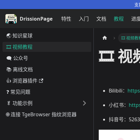
支
DrissionPage
特性
入门
文档
教程
进
🌏️ 知识星球
🎞️ 视频教
🎞️ 视频教程
🎞️ 
🗨️ 公众号
📚 离线文档
👍 浏览器插件
Bilibili：
https
❓ 常见问题
🥬 功能示例
小红书：
http
🌐 连接 TgeBrowser 指纹浏览器
抖音号：52635