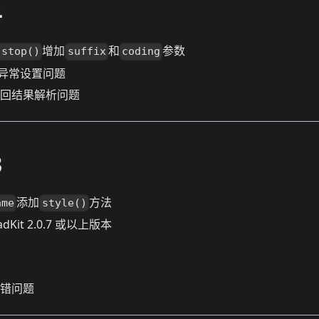
4
增加
和
参数
.stop()
suffix
coding
异常设置问题
 返回结果解析问题
3
添加
方法
ame
style()
dKit 2.0.7 或以上版本
报错问题