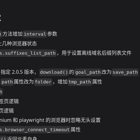
2
方法增加
参数
)
interval
加上几种浏览器状态
，用于设置离线域名后缀列表文件
s.suffixes_list_path
t 指定 2.0.5 版本，
的
改为
download()
goal_path
save_path
象
属性改为
，增加
属性
path
folder
tmp_path
h
签页逻辑
页逻辑
nium 和 playwright 的浏览器时忽略无头设置
属性
s.browser_connect_timeout
返回元素自身
r()