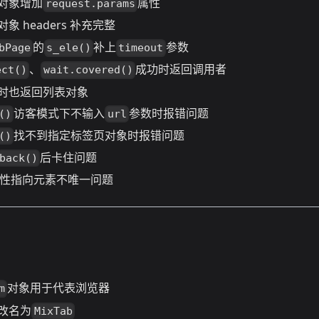
对象增加
属性
request.params
对象 headers 补充完整
的
补上
参数
bPage
s_ele()
timeout
、
成功时返回调用者
ect()
wait.covered()
时也返回列表对象
访客模式下不输入
参数时报错问题
()
url
找不到指定标签页对象时报错问题
()
后卡住问题
back()
性指向元素不唯一问题
对象用于代表浏览器
m
改名为
MixTab