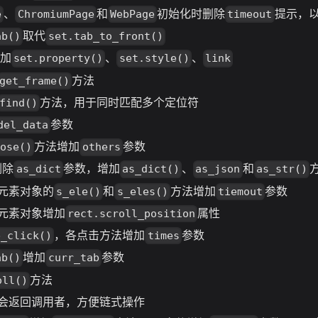
、
和
初始化时删除
提示，
e
ChromiumPage
WebPage
timeout
取代
ab()
set.tab_to_front()
增加
、
、
set.property()
set.style()
link
方法
get_frame()
方法，用于同时匹配多个定位符
find()
参数
del_data
方法增加
参数
lose()
others
删除
参数，增加
、
和
as_dict
as_dict()
as_json
as_str()
元素对象的
和
方法增加
参数
s_ele()
s_eles()
tiemout
元素对象增加
属性
rect.scroll_position
，各点击方法增加
参数
b_click()
times
增加
参数
ab()
curr_tab
方法
oll()
会返回调用者，方便链式操作