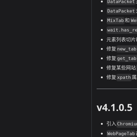
DataPacket
DataPacket
和
MixTab
We
wait.has_r
元素列表切片
修复
new_tab
修复
get_tab
修复某些网站
修复
属
xpath
v4.1.0.5
引入
Chromiu
WebPageTab