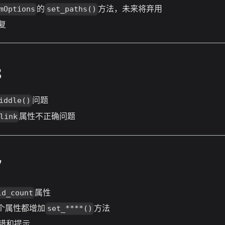
的
方法，未来将弃用
mOptions
set_paths()
复
8
问题
iddle()
属性不正确问题
link
7
属性
ld_count
个属性都增加
方法
set_****()
错和提示