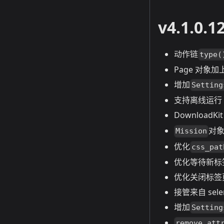
v4.1.0.1
动作链
type(
Page 对象
增加
Setting
支持离线运行
DownloadKi
对
Mission
优化
css_pat
优化等待新标
优化关闭标签
接管来自 sele
增加
Setting
remove_att