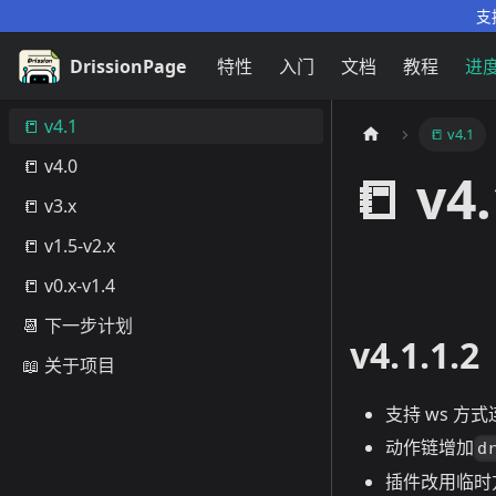
支
DrissionPage
特性
入门
文档
教程
进
📒 v4.1
📒 v4.1
📒 v4.0
📒 v4
📒 v3.x
📒 v1.5-v2.x
📒 v0.x-v1.4
📆 下一步计划
v4.1.1.2
📖 关于项目
支持 ws 方
动作链增加
d
插件改用临时方