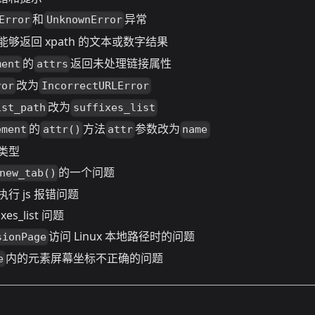
和
异常
Error
UnknownError
能够返回 xpath 的文本或数字结果
的
返回未处理链接属性
ment
attrs
改为
ror
IncorrectURLError
改为
ist_path
suffixes_list
的
方法
参数改为
ement
attr()
attr
name
类型
的一个问题
new_tab()
行 js 报错问题
xes_list 问题
访问 Linux 本地路径时的问题
sionPage
内的元素屏幕坐标不正确的问题
e