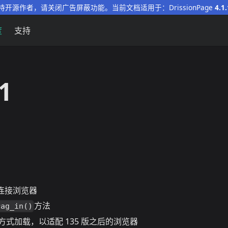
持开源作者，请关闭广告屏蔽功能。当前文档适用于：DrissionPage
4.1.
度
支持
.1
式连接浏览器
方法
rag_in()
式加载，以适配 135 版之后的浏览器