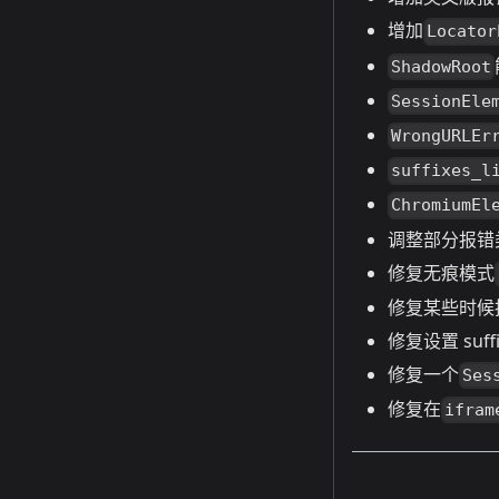
增加
Locator
ShadowRoot
SessionEle
WrongURLEr
suffixes_l
ChromiumEl
调整部分报错
修复无痕模式
修复某些时候执
修复设置 suffi
修复一个
Ses
修复在
ifram