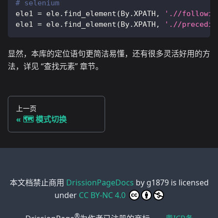
# selenium
ele1 
=
 ele
.
find_element
(
By
.
XPATH
,
'.//followin
ele1 
=
 ele
.
find_element
(
By
.
XPATH
,
'.//precedin
显然，本库的定位语句更简洁易懂，还有很多灵活好用的方
法，详见 “查找元素” 章节。
上一页
🗺️ 模式切换
本文档禁止商用
DrissionPageDocs
by
g1879
is licensed
under
CC BY-NC 4.0
®