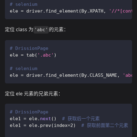
# selenium
ele 
=
 driver
.
find_element
(
By
.
XPATH
,
'//*[conta
定位 class 为
的元素：
'abc'
# DrissionPage
ele 
=
 tab
(
'.abc'
)
# selenium
ele 
=
 driver
.
find_element
(
By
.
CLASS_NAME
,
'abc'
定位 ele 元素的兄弟元素：
# DrissionPage
ele1 
=
 ele
.
next
(
)
# 获取后一个元素
ele1 
=
 ele
.
prev
(
index
=
2
)
# 获取前面第二个元素