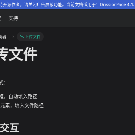
持开源作者，请关闭广告屏蔽功能。当前文档适用于：DrissionPage
4.1.
度
支持
浏览器
🛰️ 上传文件
上传文件
式：
框，自动填入路径
元素，填入文件路径
的交互