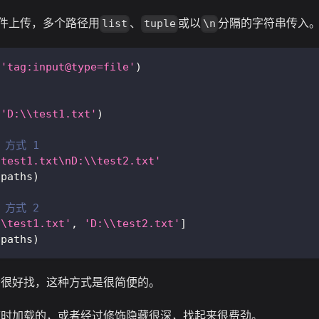
件上传，多个路径用
、
或以
分隔的字符串传入
list
tuple
\n
(
'tag:input@type=file'
)
(
'D:\\test1.txt'
)
，方式 1
\test1.txt\nD:\\test2.txt'
(
paths
)
，方式 2
\\test1.txt'
,
'D:\\test2.txt'
]
(
paths
)
素很好找，这种方式是很简便的。
临时加载的，或者经过修饰隐藏很深，找起来很费劲。