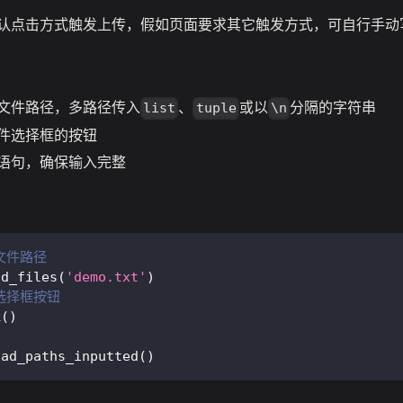
认点击方式触发上传，假如页面要求其它触发方式，可自行手动
文件路径，多路径传入
、
或以
分隔的字符串
list
tuple
\n
件选择框的按钮
语句，确保输入完整
文件路径
ad_files
(
'demo.txt'
)
选择框按钮
k
(
)
oad_paths_inputted
(
)