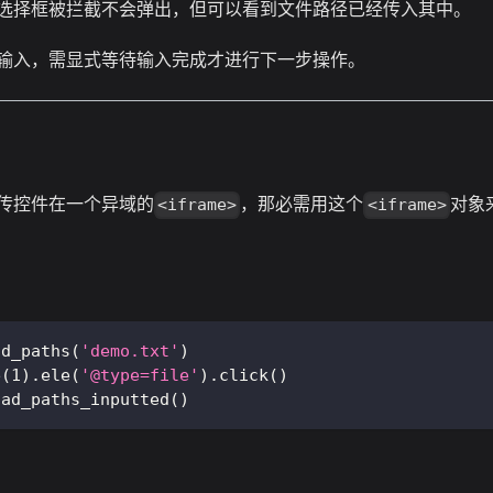
选择框被拦截不会弹出，但可以看到文件路径已经传入其中。
输入，需显式等待输入完成才进行下一步操作。
传控件在一个异域的
，那必需用这个
对象
<iframe>
<iframe>
ad_paths
(
'demo.txt'
)
e
(
1
)
.
ele
(
'@type=file'
)
.
click
(
)
oad_paths_inputted
(
)