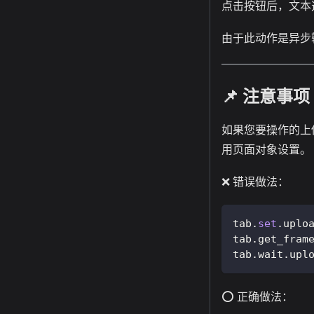
点击按钮后，文本
由于此动作是异步
📌 注意事项
如果您要操作的上
用页面对象设置。
❌ 错误做法：
tab
.
set
.
uplo
tab
.
get_fram
tab
.
wait
.
upl
⭕ 正确做法：