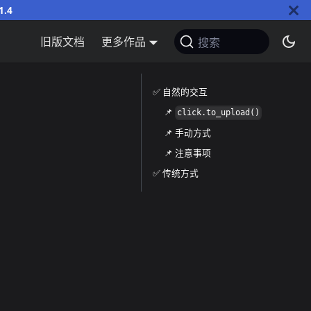
1.4
旧版文档
更多作品
搜索
✅️️ 自然的交互
📌
click.to_upload()
📌 手动方式
📌 注意事项
✅️️ 传统方式