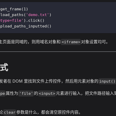
.
get_frame
(
1
)
pload_paths
(
'demo.txt'
)
@type=file'
)
.
click
(
)
upload_paths_inputted
(
)
主页面是同域的，则用域名对象和
对象设置均可。
<iframe>
方式
发者在 DOM 里找到文件上传控件，然后用元素对象的
input()
属性为
的
元素进行输入，把文件路径输入
ype
'file'
<input>
论
参数是什么，都会清空原控件内容。
clear