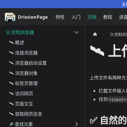
支
DrissionPage
特性
入门
文档
教程
进
🚀 控制浏览器
🚀 控制
🛰️ 概述
🛰️ 
🛰️ 连接浏览器
🛰️ 浏览器启动设置
🛰️ 浏览器对象
上传文件有两种方
🛰️ 标签页管理
拦截文件输入
🛰️ 访问网页
找到
<input>
🛰️ 页面交互
🛰️ 获取网页信息
✅️️ 自然
🔎 查找元素