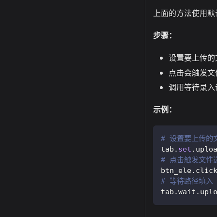
上面的方法使用默
步骤：
设置要上传的
点击会触发文
调用等待录入
示例：
# 设置要上传的
tab
.
set
.
uplo
# 点击触发文件
btn_ele
.
clic
# 等待路径填入
tab
.
wait
.
upl