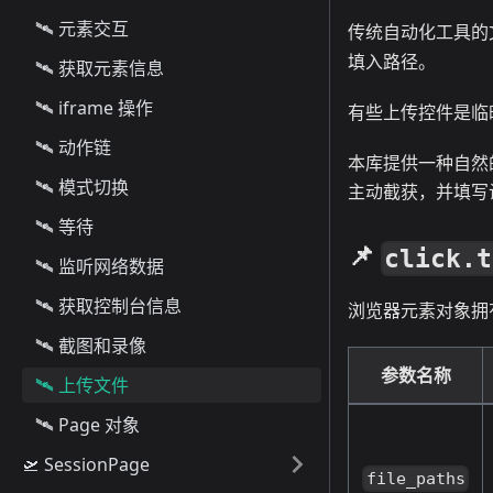
🛰️ 元素交互
传统自动化工具的
填入路径。
🛰️ 获取元素信息
🛰️ iframe 操作
有些上传控件是临
🛰️ 动作链
本库提供一种自然
🛰️ 模式切换
主动截获，并填写
🛰️ 等待
📌
click.t
🛰️ 监听网络数据
🛰️ 获取控制台信息
浏览器元素对象拥
🛰️ 截图和录像
参数名称
🛰️ 上传文件
🛰️ Page 对象
🛫 SessionPage
file_paths