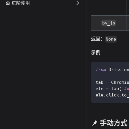
🧰 进阶使用
by_js
返回：
None
示例
from
 Drissio
tab 
=
 Chromi
ele 
=
 tab
(
'#
ele
.
click
.
to
📌 手动方式