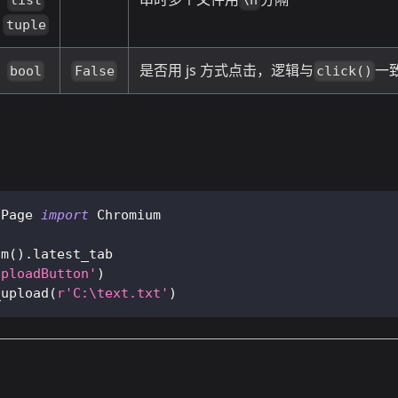
\n
list
tuple
是否用 js 方式点击，逻辑与
一
bool
False
click()
nPage 
import
 Chromium
um
(
)
.
latest_tab
uploadButton'
)
_upload
(
r'C:\text.txt'
)